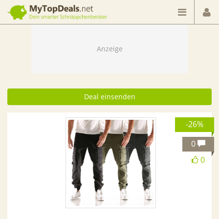
Dein smarter Schnäppchenberater
Deal einsenden
-26%
0
0