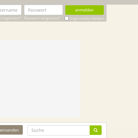
anmelden
 registriert?
Passwort vergessen?
Angemeldet bleiben
 einsenden