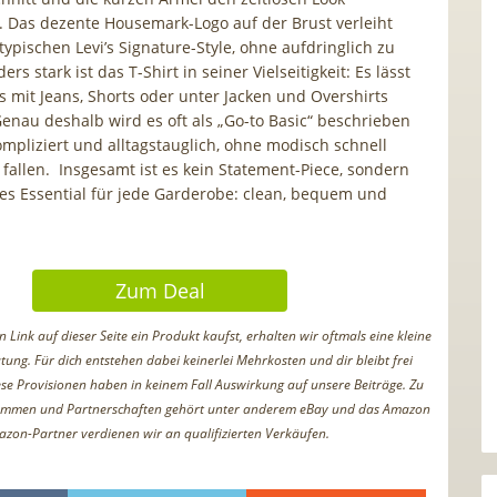
. Das dezente Housemark-Logo auf der Brust verleiht
ypischen Levi’s Signature-Style, ohne aufdringlich zu
rs stark ist das T-Shirt in seiner Vielseitigkeit: Es lässt
s mit Jeans, Shorts oder unter Jacken und Overshirts
enau deshalb wird es oft als „Go-to Basic“ beschrieben
ompliziert und alltagstauglich, ohne modisch schnell
 fallen. Insgesamt ist es kein Statement-Piece, sondern
ges Essential für jede Garderobe: clean, bequem und
Zum Deal
Link auf dieser Seite ein Produkt kaufst, erhalten wir oftmals eine kleine
tung. Für dich entstehen dabei keinerlei Mehrkosten und dir bleibt frei
iese Provisionen haben in keinem Fall Auswirkung auf unsere Beiträge. Zu
ammen und Partnerschaften gehört unter anderem eBay und das Amazon
azon-Partner verdienen wir an qualifizierten Verkäufen.