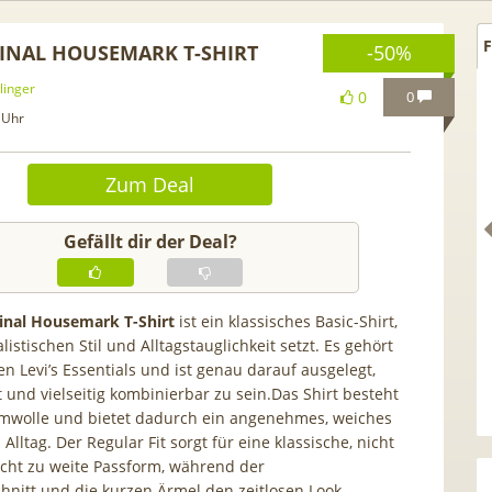
F
IGINAL HOUSEMARK T-SHIRT
-50%
linger
0
0
 Uhr
Zum Deal
Gefällt dir der Deal?
ginal Housemark T-Shirt
ist ein klassisches Basic-Shirt,
istischen Stil und Alltagstauglichkeit setzt. Es gehört
n Levi’s Essentials und ist genau darauf ausgelegt,
Ersparnis 🤯 Samsung
TOP 🍿 Netflix Standard + 30
t und vielseitig kombinierbar zu sein.Das Shirt besteht
 Flip8 512GB für 99,95€
TV-Sender (280 in HD) via
mwolle und bietet dadurch ein angenehmes, weiches
o2 Mobile Unlimited 5G
waipu.tv Perfect Plus ab 9€
Alltag. Der Regular Fit sorgt für eine klassische, nicht
für 29,99€ mtl.
mtl.
cht zu weite Passform, während der
nitt und die kurzen Ärmel den zeitlosen Look