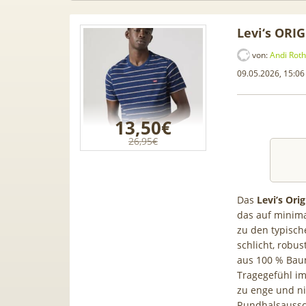
Levi‘s OR
von:
Andi Roth
09.05.2026, 15:06
13,50€
26,95€
Das
Levi’s Ori
das auf minimal
zu den typische
amsung
300€ GESCHENKT! 😳 Santander
212€ 
schlicht, robus
,99€ +
BestGiro: Kostenloses
Galaxy Z
aus 100 % Bau
 50GB 5G
Girokonto mit 250€ Prämie +
📱 im 
Tragegefühl im 
ne AG!)
50€ Bonus
zu enge und ni
Rundhalsaussch