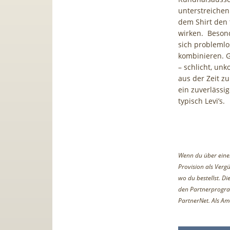
unterstreichen
dem Shirt den t
wirken. Besonde
sich problemlo
kombinieren. G
– schlicht, unk
aus der Zeit zu
ein zuverlässi
typisch Levi’s.
Wenn du über einen 
Provision als Vergü
wo du bestellst. D
den Partnerprogr
PartnerNet. Als Am