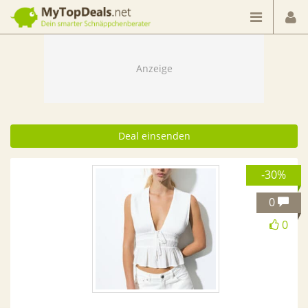
Dein smarter Schnäppchenberater
Deal einsenden
-30%
0
0