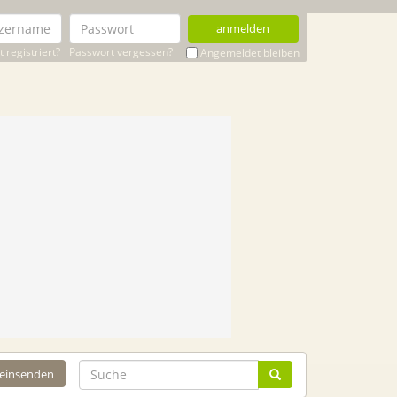
anmelden
 registriert?
Passwort vergessen?
Angemeldet bleiben
 einsenden