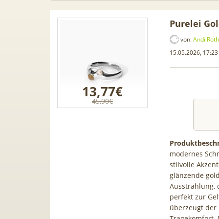
Purelei Go
von:
Andi Roth
15.05.2026, 17:23
13,77€
45,90€
Produktbeschr
modernes Schm
stilvolle Akze
bares 3-in-1
[93€ vs. Idealo!] Gratis Pixel
glänzende gold
ät | Kühlen /
Buds! 😮 Google Pixel 10a für
Ausstrahlung, 
ten | 9.000 BTU |
19€ + 20GB Vodafone 5G Allnet
perfekt zur Ge
Smart-Home-
für 14,99€ mtl. (Trade-In)
überzeugt der
egration
Tragekomfort. 