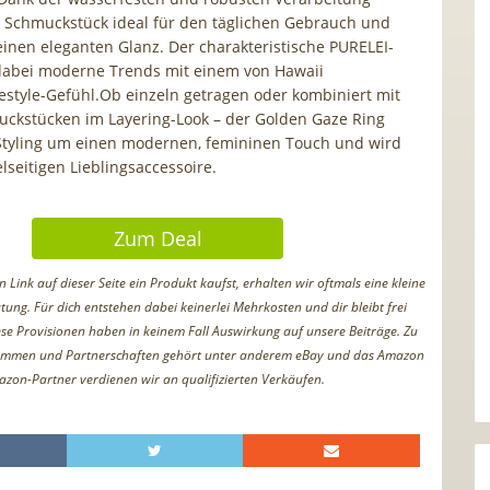
s Schmuckstück ideal für den täglichen Gebrauch und
einen eleganten Glanz. Der charakteristische PURELEI-
 dabei moderne Trends mit einem von Hawaii
ifestyle-Gefühl.Ob einzeln getragen oder kombiniert mit
ckstücken im Layering-Look – der Golden Gaze Ring
Styling um einen modernen, femininen Touch und wird
lseitigen Lieblingsaccessoire.
Zum Deal
Link auf dieser Seite ein Produkt kaufst, erhalten wir oftmals eine kleine
tung. Für dich entstehen dabei keinerlei Mehrkosten und dir bleibt frei
iese Provisionen haben in keinem Fall Auswirkung auf unsere Beiträge. Zu
ammen und Partnerschaften gehört unter anderem eBay und das Amazon
azon-Partner verdienen wir an qualifizierten Verkäufen.