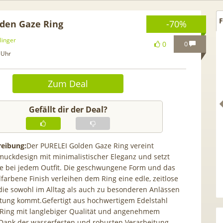
F
lden Gaze Ring
-70%
linger
0
0
 Uhr
Zum Deal
Gefällt dir der Deal?
eibung:
Der PURELEI Golden Gaze Ring vereint
uckdesign mit minimalistischer Eleganz und setzt
nte bei jedem Outfit. Die geschwungene Form und das
Anker SOLIX Solarbank E1600
HAMMER 💶 300€ Pr
farbene Finish verleihen dem Ring eine edle, zeitlose
Gen2 🔋 1600Wh mit integr. 0W
kostenloses ING Gir
die sowohl im Alltag als auch zu besonderen Anlässen
Schalter, LiFePO4 Akku
(1.000€ Geldeingang
ltung kommt.Gefertigt aus hochwertigem Edelstahl
gratis VISA + 3,75
 Ring mit langlebiger Qualität und angenehmem
Dank der wasserfesten und robusten Verarbeitung