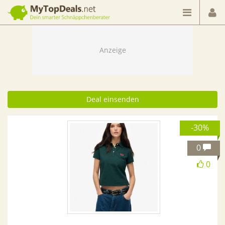
Dein smarter Schnäppchenberater
Deal einsenden
-30%
0
0