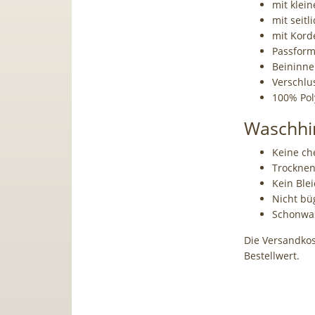
mit klei
mit seitl
mit Kord
Passform:
Beininnen
Verschl
100% Pol
Waschhi
Keine ch
Trocknen
Kein Blei
Nicht bü
Schonwas
Die Versandkos
Bestellwert.