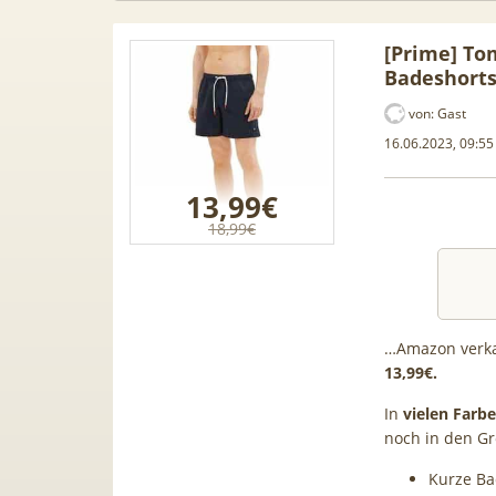
[Prime] To
Badeshorts
von:
Gast
16.06.2023, 09:55
13,99€
18,99€
…Amazon verk
13,99€.
agen Leasing
📱 Apple iPhone 17 (256GB) für
[
di A1, A3, S5,
199€ + 70GB Vodafone 5G für
Gal
In
vielen Farbe
ele mehr
34,99€ mtl. (+ 100€ Bonus) |
50G
noch in den Gr
80GB für 29,99€ mit GigaKombi
Kurze Ba