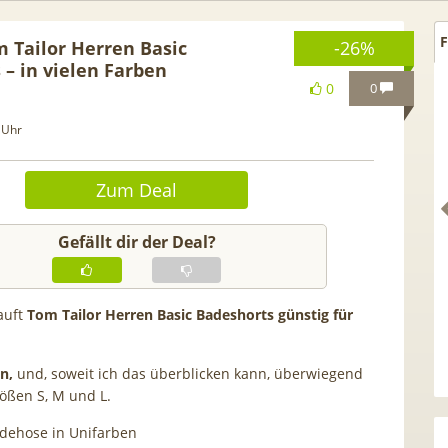
F
m Tailor Herren Basic
-26%
 – in vielen Farben
0
0
 Uhr
Zum Deal
Gefällt dir der Deal?
auft
Tom Tailor Herren Basic Badeshorts günstig für
Eff. GRATIS!] 📲 Samsung
50€ Wechselbonus! 🎉 50
axy S26 (256GB) für 169€ +
Vodafone Allnet für 7,99€
n,
und, soweit ich das überblicken kann, überwiegend
B 5G Otelo Vodafone Allnet
| 0,00€ Anschlusskosten |
ößen S, M und L.
für 19,99€ + 50€ BONUS
5,91€
dehose in Unifarben