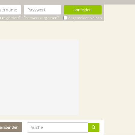
anmelden
 registriert?
Passwort vergessen?
Angemeldet bleiben
 einsenden