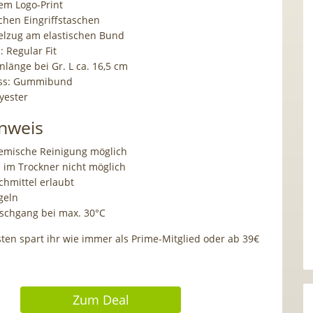
nem Logo-Print
ichen Eingriffstaschen
elzug am elastischen Bund
 Regular Fit
länge bei Gr. L ca. 16,5 cm
uss: Gummibund
yester
nweis
emische Reinigung möglich
 im Trockner nicht möglich
chmittel erlaubt
geln
chgang bei max. 30°C
ten spart ihr wie immer als Prime-Mitglied oder ab 39€
Zum Deal