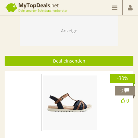
Dein smarter Schnäppchenberater
Deal einsenden
-30%
0
0