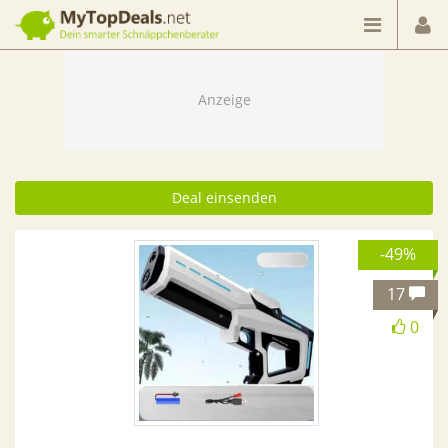
Dein smarter Schnäppchenberater
Deal einsenden
-49%
17
0