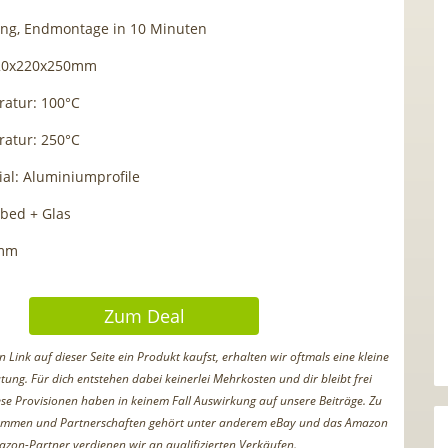
ung, Endmontage in 10 Minuten
220x220x250mm
atur: 100°C
atur: 250°C
al: Aluminiumprofile
bed + Glas
5mm
Zum Deal
Link auf dieser Seite ein Produkt kaufst, erhalten wir oftmals eine kleine
tung. Für dich entstehen dabei keinerlei Mehrkosten und dir bleibt frei
iese Provisionen haben in keinem Fall Auswirkung auf unsere Beiträge. Zu
ammen und Partnerschaften gehört unter anderem eBay und das Amazon
azon-Partner verdienen wir an qualifizierten Verkäufen.