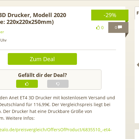
F
 3D Drucker, Modell 2020
-29%
ße: 220x220x250mm)
0
0
ger
 Uhr
Zum Deal
Gefällt dir der Deal?
 den Anet ET4 3D Drucker mit kostenlosem Versand und
eutschland für 116,99€. Der Vergleichspreis liegt bei
L tragbares 3-in-1
[93€ vs. Idealo!] Gratis Pixel
o. Der Drucker hat eine Druckbare Größe von
magerät | Kühlen /
Buds! 😮 Google Pixel 10a fü
. Weitere Infos:
feuchten | 9.000 BTU |
19€ + 20GB Vodafone 5G Alln
ealo.de/preisvergleich/OffersOfProduct/6835510_-et4-
p- & Smart-Home-
für 14,99€ mtl. (Trade-In)
Integration