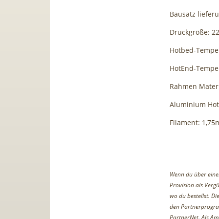
Bausatz liefer
Druckgröße: 
Hotbed-Temper
HotEnd-Temper
Rahmen Materi
Aluminium Hot
Filament: 1,7
Wenn du über einen 
Provision als Vergü
wo du bestellst. D
den Partnerprogr
PartnerNet. Als Am