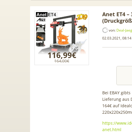
Anet ET4 –
(Druckgrö
von:
Deal-Jae
02.03.2021, 08:14
116,99€
164,00€
Bei EBAY gibts
Lieferung aus D
 50GB 5G
TOP 🍿 Netflix Standard + 300
TC
164€ auf Ideal
7,99€ mtl.
TV-Sender (280 in HD) via
Kli
220x220x250mm
ten | eff.
waipu.tv Perfect Plus ab 9€
Luftent
https://www.id
mtl.
Ap
anet.html