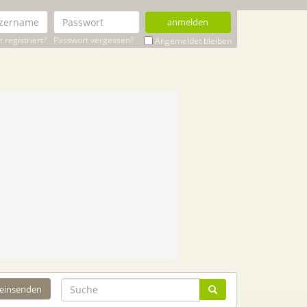
anmelden
 registriert?
Passwort vergessen?
Angemeldet bleiben
 einsenden