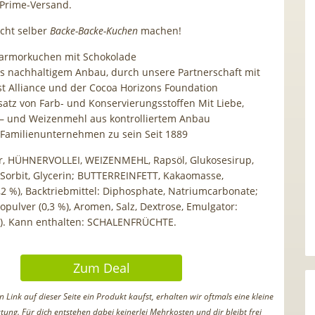
 Prime-Versand.
icht selber
Backe-Backe-Kuchen
machen!
armorkuchen mit Schokolade
s nachhaltigem Anbau, durch unsere Partnerschaft mit
st Alliance und der Cocoa Horizons Foundation
atz von Farb- und Konservierungsstoffen Mit Liebe,
– und Weizenmehl aus kontrolliertem Anbau
n Familienunternehmen zu sein Seit 1889
r, HÜHNERVOLLEI, WEIZENMEHL, Rapsöl, Glukosesirup,
: Sorbit, Glycerin; BUTTERREINFETT, Kakaomasse,
,2 %), Backtriebmittel: Diphosphate, Natriumcarbonate;
opulver (0,3 %), Aromen, Salz, Dextrose, Emulgator:
A). Kann enthalten: SCHALENFRÜCHTE.
Zum Deal
Link auf dieser Seite ein Produkt kaufst, erhalten wir oftmals eine kleine
tung. Für dich entstehen dabei keinerlei Mehrkosten und dir bleibt frei