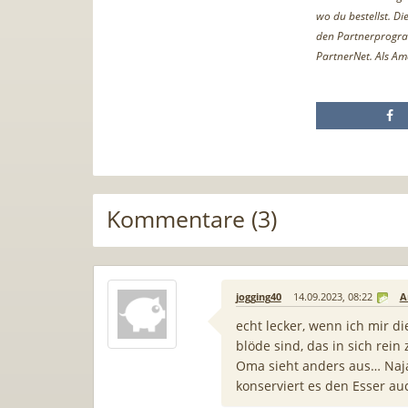
wo du bestellst. D
den Partnerprogr
PartnerNet. Als Am
Kommentare (3)
jogging40
14.09.2023, 08:22
A
echt lecker, wenn ich mir d
blöde sind, das in sich re
Oma sieht anders aus… Naja,
konserviert es den Esser au