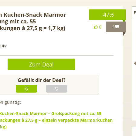
F
en Kuchen-Snack Marmor
-47%
ng mit ca. 55
0
3
ungen à 27,5 g = 1,7 kg)
 Uhr
Zum Deal
Gefällt dir der Deal?
on günstig:
 GRATIS!] 📲 Samsung
50€ Wechselbonus! 🎉 50GB 5
S26 (256GB) für 169€ +
Vodafone Allnet für 7,99€ mtl
Kuchen-Snack Marmor – Großpackung mit ca. 55
 Otelo Vodafone Allnet
| 0,00€ Anschlusskosten | eff
ackungen à 27,5 g – einzeln verpackte Marmorkuchen
 kg)
19,99€ + 50€ BONUS
5,91€