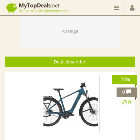
Dein smarter Schnäppchenberater
Deal einsenden
-25%
0
0