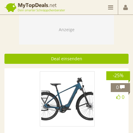
Dein smarter Schnäppchenberater
Deal einsenden
-25%
0
0