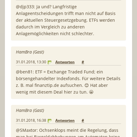
@djp333: Ja und? Langfristige
Anlageentscheidungen trifft man nicht auf Basis
der aktuellen Steuergesetzgebung. ETFs werden
dadurch im Vergleich zu anderen
Anlagemöglichkeiten nicht schlechter.
HamBra (Gast)
31.01.2018, 13:30
Antworten
#
@ben81: ETF = Exchange Traded Fund; ein
börsengehandelter Indexfonds. Für weitere Details
z. B. mal finanztip.de aufsuchen. 😊 Hat aber
wenig mit diesem Deal hier zu tun. 😬
HamBra (Gast)
31.01.2018, 16:38
Antworten
#
@SMaxtor: Ochsenklops meint die Regelung, dass
man bei Bargeldabhebungen am Automaten keine