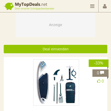
Dein smarter Schnäppchenberater
Deal einsenden
-33%
0
0