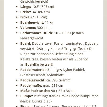
Gewichtsbereich)
Länge:
10‘8″ (325 cm)
Breite:
34″ (86 cm)
Dicke:
6″ (15 cm)
Boardgewicht:
11 kg
Volumen:
300 Liter
Performance Druck:
10 – 15 PSI je nach
Fahrergewicht
Board:
Double Layer Fusion Laminated , Doppelt
verstärkte Xstrong Kante, 3 Tragegriffe, 4 x D-
Ringe zur optionalen Befestigung eines
Kajaksitzes. Diesen bieten wir als Zubehör
an.
Boardfarbe weiß
Paddelmaterial:
3-teiliges Nylon Paddel,
Glasfaserschaft, Nylonblatt
Paddelgewicht:
ca. 790 Gramm
Paddelmaße:
max. 215 cm
Maße
Packtasche
:
90 x 37 x 34 cm
Pumpe:
leistungsstarke Bravo Doppelhubpumpe
(Farbe: Dunkelblau)
Finnen:
1 große Allround Finne passend zur US