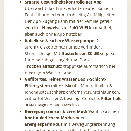
Smarte Gesundheitskontrolle per App
Überwacht das Trinkverhalten eurer Katze in
Echtzeit und erkennt frühzeitig Auffälligkeiten.
Der App-Zugang kann mit der Familie geteilt
werden.
Hinweis:
Nur
2,4G WiFi
kompatibel,
aber auch ohne App nutzbar.
Kabellose & sichere Wasserpumpe
Die
stromkreisgetrennte Pumpe verhindert
Stromschläge. Mit
flüsterleisen 30 dB
sorgt sie
für eine ruhige Umgebung. Dank
Trockenlaufschutz
stoppt sie automatisch bei
niedrigem Wasserstand.
Gefiltertes, reines Wasser
Das
8-Schicht-
Filtersystem
mit Aktivkohle, Mineralbällen &
Ionenaustauschharz entfernt Verunreinigungen,
enthärtet Wasser & beseitigt Gerüche.
Filter hält
30-60 Tage
(je nach Modus).
Bewegungssensor & zwei Modi
Wählt zwischen
kontinuierlichem Modus
oder
Energiesparmodus
mit Bewegungserkennung –
pausiert, wenn keine Aktivität erkannt wird,