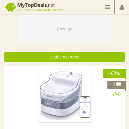
Dein smarter Schnäppchenberater
Deal einsenden
-69%
0
0