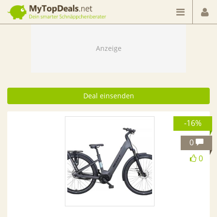
Dein smarter Schnäppchenberater
Deal einsenden
-16%
0
0