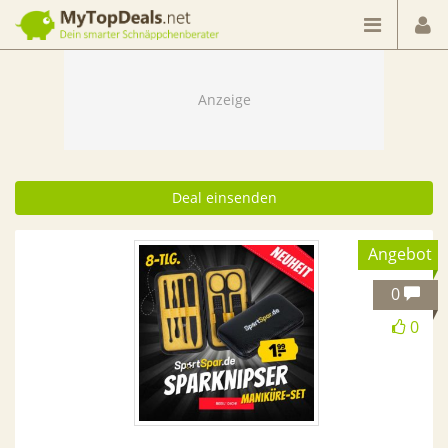
Dein smarter Schnäppchenberater
Deal einsenden
Angebot
0
0