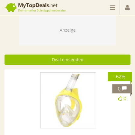
Dein smarter Schnäppchenberater
Deal einsenden
-62%
0
0