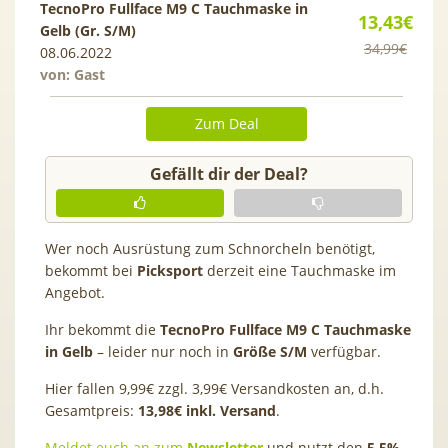
TecnoPro Fullface M9 C Tauchmaske in
13,43€
Gelb (Gr. S/M)
34,99€
08.06.2022
von: Gast
Zum Deal
Gefällt dir der Deal?
Wer noch Ausrüstung zum Schnorcheln benötigt,
bekommt bei
Picksport
derzeit eine Tauchmaske im
Angebot.
Ihr bekommt die
TecnoPro Fullface M9 C Tauchmaske
in
Gelb
– leider nur noch in
Größe S/M
verfügbar.
Hier fallen 9,99€ zzgl. 3,99€ Versandkosten an, d.h.
Gesamtpreis:
13,98€ inkl. Versand
.
Meldet euch an zum
Newsletter
und nutzt den
5,5%