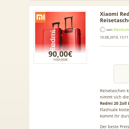
Xiaomi Red
Reisetasch
von:
Kleinfuch
10.08.2019, 13:11
90,00€
100,00€
Reisetaschen 
nimmt sich di
 Leasing
📱 Apple iPhone 17 (256GB) für
[Eff.
Redmi 20 Zoll 
1, A3, S5,
199€ + 70GB Vodafone 5G für
Galaxy 
Flashsale kost
mehr
34,99€ mtl. (+ 100€ Bonus) |
50GB 5G
kommt ihr dur
80GB für 29,99€ mit GigaKombi
für 
Der beste Prei