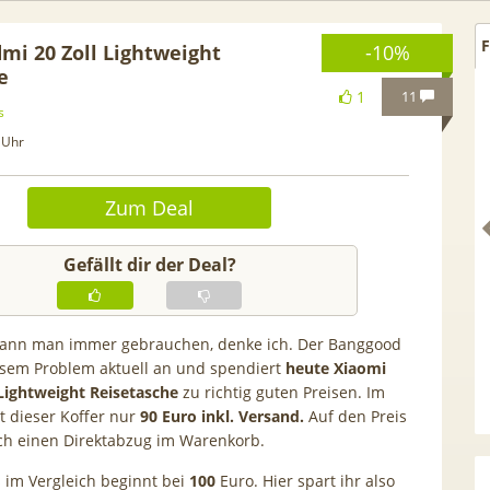
F
mi 20 Zoll Lightweight
-10%
e
1
11
s
 Uhr
Zum Deal
Gefällt dir der Deal?
kann man immer gebrauchen, denke ich. Der Banggood
esem Problem aktuell an und spendiert
heute Xiaomi
 GRATIS!] 📲 Samsung
50€ Wechselbonus! 🎉 50GB 5
Lightweight Reisetasche
zu richtig guten Preisen. Im
S26 (256GB) für 169€ +
Vodafone Allnet für 7,99€ mtl
et dieser Koffer nur
90 Euro inkl. Versand.
Auf den Preis
 Otelo Vodafone Allnet
| 0,00€ Anschlusskosten | eff
ch einen Direktabzug im Warenkorb.
19,99€ + 50€ BONUS
5,91€
s im Vergleich beginnt bei
100
Euro. Hier spart ihr also