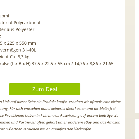
aomi
aterial Polycarbonat
ter aus Polyester
t
5 x 225 x 550 mm
svermögen 31-40L
icht Ca. 3,3 kg
öße (L x B x H) 37,5 x 22,5 x 55 cm / 14,76 x 8,86 x 21,65
Zum Deal
Link auf dieser Seite ein Produkt kaufst, erhalten wir oftmals eine kleine
tung. Für dich entstehen dabei keinerlei Mehrkosten und dir bleibt frei
iese Provisionen haben in keinem Fall Auswirkung auf unsere Beiträge. Zu
ammen und Partnerschaften gehört unter anderem eBay und das Amazon
azon-Partner verdienen wir an qualifizierten Verkäufen.