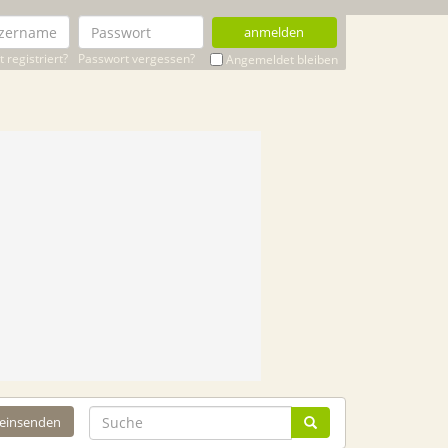
anmelden
 registriert?
Passwort vergessen?
Angemeldet bleiben
 einsenden