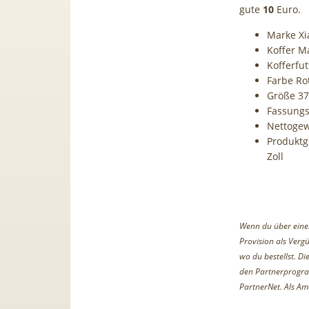
gute
10
Euro.
Marke Xi
Koffer M
Kofferfut
Farbe Ro
Größe 37
Fassung
Nettogew
Produktgr
Zoll
Wenn du über einen 
Provision als Vergü
wo du bestellst. D
den Partnerprogr
PartnerNet. Als Am