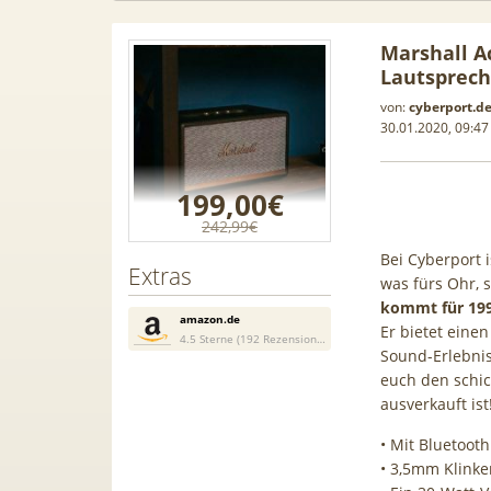
Marshall Ac
Lautsprech
von:
cyberport.d
30.01.2020, 09:47
199,00€
242,99€
Bei Cyberport 
Extras
was fürs Ohr, 
kommt für 19
amazon.de
Er bietet einen
4.5 Sterne (192 Rezensionen)
Sound-Erlebnis
in-1
[93€ vs. Idealo!] Gratis Pixel
euch den schic
Anker 
ausverkauft ist
len /
Buds! 😮 Google Pixel 10a für
Gen2 🔋
000 BTU |
19€ + 20GB Vodafone 5G Allnet
Scha
• Mit Bluetooth
ome-
für 14,99€ mtl. (Trade-In)
• 3,5mm Klink