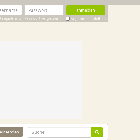
anmelden
 registriert?
Passwort vergessen?
Angemeldet bleiben
 einsenden