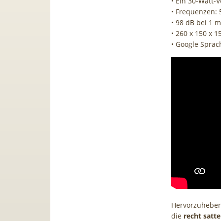
• Ein 30-Watt-V
• Frequenzen: 
• 98 dB bei 1 
• 260 x 150 x 
• Google Spra
Hervorzuheben 
die
recht satt