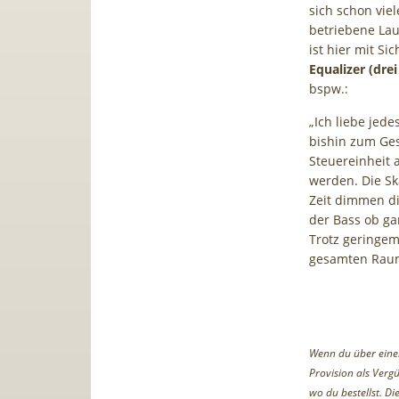
sich schon vie
betriebene Lau
ist hier mit Si
Equalizer (drei
bspw.:
„Ich liebe jede
bishin zum Ge
Steuereinheit 
werden. Die Sk
Zeit dimmen di
der Bass ob gan
Trotz geringem
gesamten Raum
Wenn du über einen 
Provision als Vergü
wo du bestellst. D