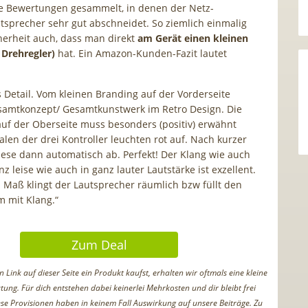
le Bewertungen gesammelt, in denen der Netz-
tsprecher sehr gut abschneidet. So ziemlich einmalig
cherheit auch, dass man direkt
am Gerät einen kleinen
 Drehregler)
hat. Ein Amazon-Kunden-Fazit lautet
s Detail. Vom kleinen Branding auf der Vorderseite
samtkonzept/ Gesamtkunstwerk im Retro Design. Die
auf der Oberseite muss besonders (positiv) erwähnt
alen der drei Kontroller leuchten rot auf. Nach kurzer
ese dann automatisch ab. Perfekt! Der Klang wie auch
z leise wie auch in ganz lauter Lautstärke ist exzellent.
 Maß klingt der Lautsprecher räumlich bzw füllt den
 mit Klang.“
Zum Deal
Link auf dieser Seite ein Produkt kaufst, erhalten wir oftmals eine kleine
tung. Für dich entstehen dabei keinerlei Mehrkosten und dir bleibt frei
iese Provisionen haben in keinem Fall Auswirkung auf unsere Beiträge. Zu