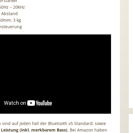
erstärker
50Hz – 20kHz
m Abstand
150mm; 3 kg
chsteuerung
sind auf jeden Fall der Bluetooth v5 Standard, sowie
e Leistung (inkl. merkbarem Bass)
. Bei Amazon haben