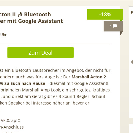
F
ton II 🎶 Bluetooth
-18%
er mit Google Assistant
1
e
 Uhr
Zum Deal
ist ein Bluetooth-Lautsprecher im Angebot, der nicht für
sondern auch was fürs Auge ist: Der
Marshall Acton 2
9€ zu Euch nach Hause
– diesmal mit Google Assistant!
 originalen Marshall Amp Look, ein sehr gutes, kräftiges
, und direkt am Gerät gibt es 3 Sound-Regler! Schaut
ken Speaker bei Interesse näher an, bevor er
SOLIX Solarbank E1600
HAMMER 💶 300€ Prämie für
!
 1600Wh mit integr. 0W
kostenloses ING Giro + Depo
lter, LiFePO4 Akku
(1.000€ Geldeingang / U28) +
 V5.0, aptX
gratis VISA + 3,75% Zinsen
en-Anschluss